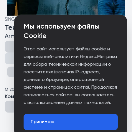
SINGLE
Мы используем файлы
Тень
Cookie
Armina Kim
Этот сайт использует файлы cookie и
сервисы веб-аналитики Яндекс.Метрика
Поделиться
для сбора технической информации о
посетителях (включая IP-адреса,
данные о браузере, операционной
системе и страницах сайта). Продолжая
©
2026
НетуТень
пользоваться сайтом, вы соглашаетесь
Комментарии
(
0
)
с использованием данных технологий.
Принимаю
Could not connect to the server.