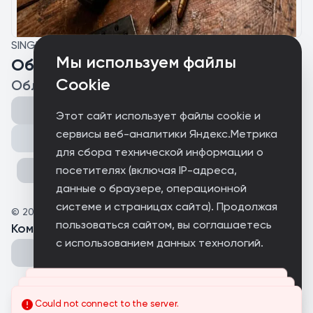
SINGLE
Мы используем файлы
Областной заряд
Cookie
Областной
Этот сайт использует файлы cookie и
сервисы веб-аналитики Яндекс.Метрика
Поделиться
для сбора технической информации о
посетителях (включая IP-адреса,
данные о браузере, операционной
системе и страницах сайта). Продолжая
©
2026
RAVEON.NET
пользоваться сайтом, вы соглашаетесь
Комментарии
(
0
)
с использованием данных технологий.
Принимаю