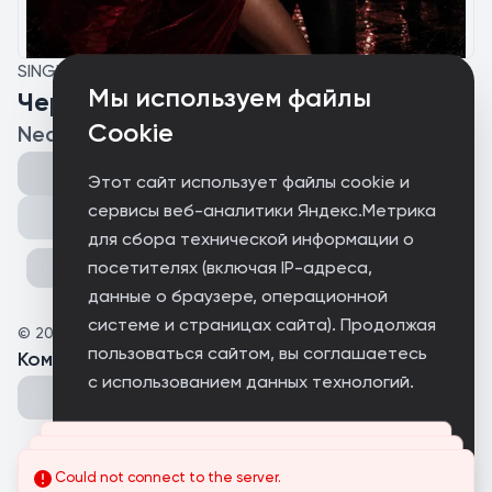
SINGLE
Мы используем файлы
Через Танец
Cookie
Neobray, MILKA
Этот сайт использует файлы cookie и
сервисы веб-аналитики Яндекс.Метрика
Поделиться
для сбора технической информации о
посетителях (включая IP-адреса,
данные о браузере, операционной
системе и страницах сайта). Продолжая
©
2026
Europa Records
пользоваться сайтом, вы соглашаетесь
Комментарии
(
0
)
с использованием данных технологий.
Принимаю
Could not connect to the server.