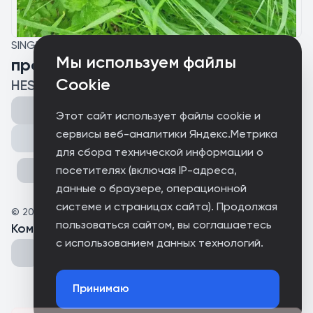
SINGLE
Мы используем файлы
про песни
Cookie
HESPEY
Этот сайт использует файлы cookie и
сервисы веб-аналитики Яндекс.Метрика
Поделиться
для сбора технической информации о
посетителях (включая IP-адреса,
данные о браузере, операционной
системе и страницах сайта). Продолжая
©
2026
HESPEY
пользоваться сайтом, вы соглашаетесь
Комментарии
(
0
)
с использованием данных технологий.
Принимаю
Could not connect to the server.