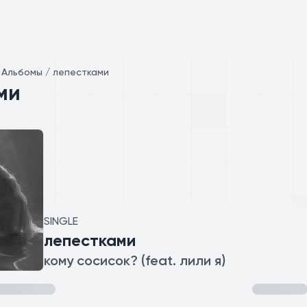
/
Альбомы / лепестками
ми
SINGLE
лепестками
кому сосисок? (feat. лили я)