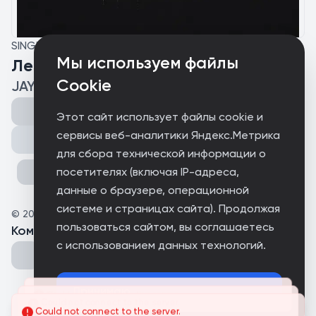
SINGLE
Мы используем файлы
Левый берег
Cookie
JAYIL
Этот сайт использует файлы cookie и
сервисы веб-аналитики Яндекс.Метрика
Поделиться
для сбора технической информации о
посетителях (включая IP-адреса,
данные о браузере, операционной
системе и страницах сайта). Продолжая
©
2026
JAYIL
пользоваться сайтом, вы соглашаетесь
Комментарии
(
0
)
с использованием данных технологий.
Could not connect to the server.
Принимаю
Could not connect to the server.
Could not connect to the server.