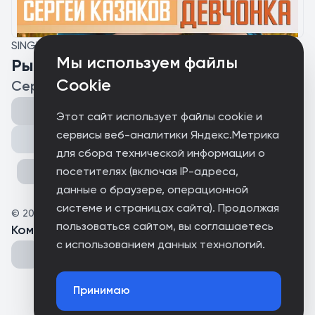
SINGLE
Мы используем файлы
Рыжая девчонка
Cookie
Сергей Казаков
Этот сайт использует файлы cookie и
сервисы веб-аналитики Яндекс.Метрика
Поделиться
для сбора технической информации о
посетителях (включая IP-адреса,
данные о браузере, операционной
системе и страницах сайта). Продолжая
©
2026
Sergey Kazakov
пользоваться сайтом, вы соглашаетесь
Комментарии
(
0
)
с использованием данных технологий.
Принимаю
Could not connect to the server.