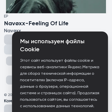
EP
Navøxx-Feeling Of Life
Navøxx
Мы используем файлы
Cookie
Поделиться
Этот сайт использует файлы cookie и
сервисы веб-аналитики Яндекс.Метрика
для сбора технической информации о
посетителях (включая IP-адреса,
данные о браузере, операционной
системе и страницах сайта). Продолжая
©
2026
Navøxx
пользоваться сайтом, вы соглашаетесь
Комментарии
(
0
)
с использованием данных технологий.