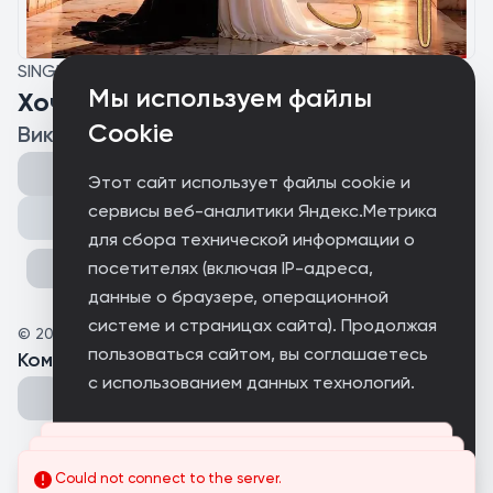
SINGLE
Мы используем файлы
Хочу
Cookie
Виктор (feat. Юлия)
Этот сайт использует файлы cookie и
сервисы веб-аналитики Яндекс.Метрика
Поделиться
для сбора технической информации о
посетителях (включая IP-адреса,
данные о браузере, операционной
системе и страницах сайта). Продолжая
©
2026
Виктор
пользоваться сайтом, вы соглашаетесь
Комментарии
(
0
)
с использованием данных технологий.
Принимаю