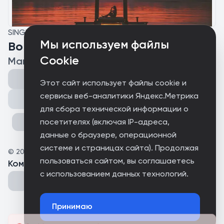
SINGLE
Мы используем файлы
Во Снах
Cookie
Макс Черноусов
Этот сайт использует файлы cookie и
сервисы веб-аналитики Яндекс.Метрика
Поделиться
для сбора технической информации о
посетителях (включая IP-адреса,
данные о браузере, операционной
системе и страницах сайта). Продолжая
©
2026
МаксМиксПро
пользоваться сайтом, вы соглашаетесь
Комментарии
(
0
)
с использованием данных технологий.
Принимаю
Could not connect to the server.