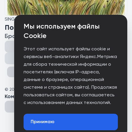
SINGLE
Мы используем файлы
Послушай меня!
Cookie
Бродяги с Базовой
Этот сайт использует файлы cookie и
сервисы веб-аналитики Яндекс.Метрика
Поделиться
для сбора технической информации о
посетителях (включая IP-адреса,
данные о браузере, операционной
системе и страницах сайта). Продолжая
©
2026
Не май месяц
пользоваться сайтом, вы соглашаетесь
Комментарии
(
0
)
с использованием данных технологий.
Принимаю