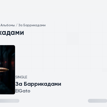
/
Альбомы / За Баррикадами
кадами
SINGLE
За Баррикадами
ElGato