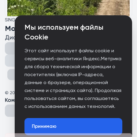
SINGLE
Мы используем файлы
Мокрая трава
Cookie
Диана
Этот сайт использует файлы cookie и
сервисы веб-аналитики Яндекс.Метрика
Поделиться
для сбора технической информации о
посетителях (включая IP-адреса,
данные о браузере, операционной
системе и страницах сайта). Продолжая
©
2026
Мокрая трава
пользоваться сайтом, вы соглашаетесь
Комментарии
(
0
)
с использованием данных технологий.
Принимаю
Could not connect to the server.