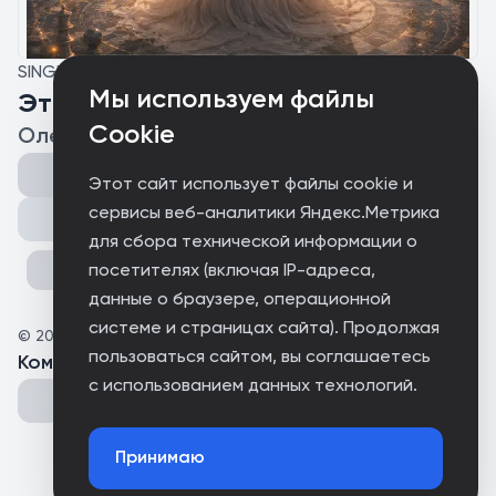
SINGLE
Мы используем файлы
Это всё Игра
Cookie
Олеся Елисеева
Этот сайт использует файлы cookie и
сервисы веб-аналитики Яндекс.Метрика
Поделиться
для сбора технической информации о
посетителях (включая IP-адреса,
данные о браузере, операционной
системе и страницах сайта). Продолжая
©
2026
ELISEYA MUSIC
пользоваться сайтом, вы соглашаетесь
Комментарии
(
0
)
с использованием данных технологий.
Принимаю