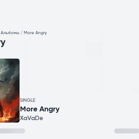
/
Альбомы / More Angry
ry
SINGLE
More Angry
XaVaDe