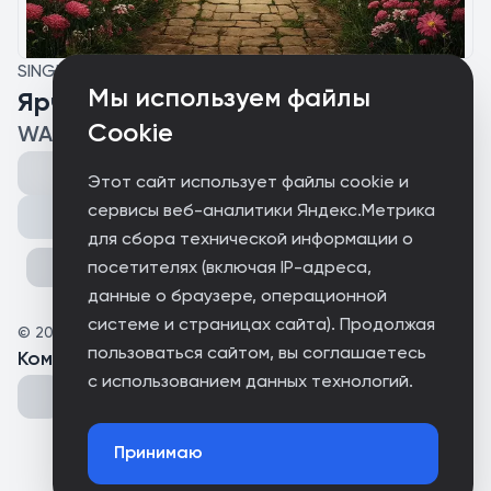
SINGLE
Мы используем файлы
Ярче темноты
Cookie
WADIMX
Этот сайт использует файлы cookie и
сервисы веб-аналитики Яндекс.Метрика
Поделиться
для сбора технической информации о
посетителях (включая IP-адреса,
данные о браузере, операционной
системе и страницах сайта). Продолжая
©
2026
WTEST
пользоваться сайтом, вы соглашаетесь
Комментарии
(
0
)
с использованием данных технологий.
Принимаю