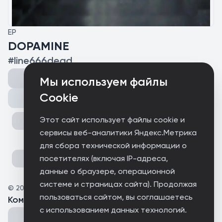
EP
DOPAMINE
#line666dead
Мы используем файлы
Cookie
Поделиться
Этот сайт использует файлы cookie и
сервисы веб-аналитики Яндекс.Метрика
для сбора технической информации о
посетителях (включая IP-адреса,
данные о браузере, операционной
системе и страницах сайта). Продолжая
©
2026
linedead
пользоваться сайтом, вы соглашаетесь
Комментарии
(
0
)
с использованием данных технологий.