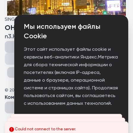
SINGLE
Мы используем файлы
ОНО
Cookie
n3.KIT
Этот сайт использует файлы cookie и
сервисы веб-аналитики Яндекс.Метрика
Поделиться
для сбора технической информации о
посетителях (включая IP-адреса,
данные о браузере, операционной
системе и страницах сайта). Продолжая
©
2026
n3.KIT
пользоваться сайтом, вы соглашаетесь
Комментарии
(
0
)
с использованием данных технологий.
Принимаю
Could not connect to the server.