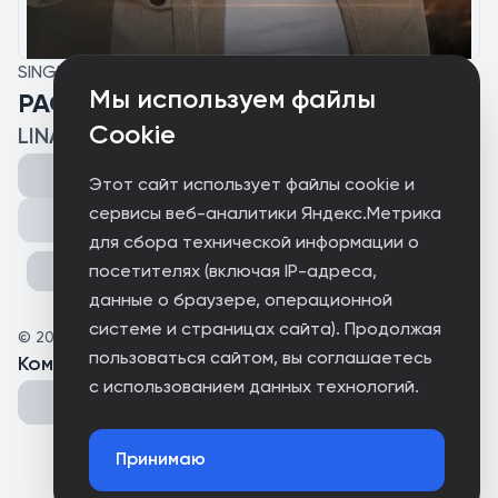
SINGLE
Мы используем файлы
РАССВЕТ
Cookie
LINA VERESS
Этот сайт использует файлы cookie и
сервисы веб-аналитики Яндекс.Метрика
Поделиться
для сбора технической информации о
посетителях (включая IP-адреса,
данные о браузере, операционной
системе и страницах сайта). Продолжая
©
2026
LINA VERESS
пользоваться сайтом, вы соглашаетесь
Комментарии
(
0
)
с использованием данных технологий.
Принимаю
Could not connect to the server.