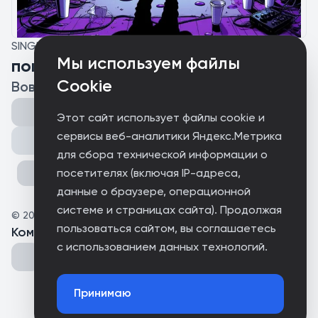
SINGLE
Мы используем файлы
погром
Cookie
Вовас.ogg
Этот сайт использует файлы cookie и
сервисы веб-аналитики Яндекс.Метрика
Поделиться
для сбора технической информации о
посетителях (включая IP-адреса,
данные о браузере, операционной
системе и страницах сайта). Продолжая
©
2026
Владимир Медведев
пользоваться сайтом, вы соглашаетесь
Комментарии
(
0
)
с использованием данных технологий.
Принимаю