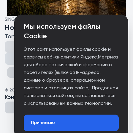
SINGLE
Мы используем файлы
Holy downpour
Cookie
ToniMiligan
Этот сайт использует файлы cookie и
сервисы веб-аналитики Яндекс.Метрика
Поделиться
для сбора технической информации о
посетителях (включая IP-адреса,
данные о браузере, операционной
системе и страницах сайта). Продолжая
©
2026
Нет лейбла
пользоваться сайтом, вы соглашаетесь
Комментарии
(
0
)
с использованием данных технологий.
Принимаю