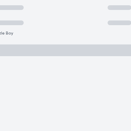
zle Boy
)