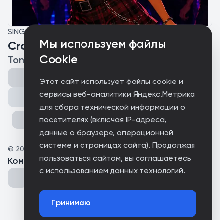
SINGLE
Мы используем файлы
Crop top
Cookie
ToniMiligan
Этот сайт использует файлы cookie и
сервисы веб-аналитики Яндекс.Метрика
Поделиться
для сбора технической информации о
посетителях (включая IP-адреса,
данные о браузере, операционной
системе и страницах сайта). Продолжая
©
2026
Нет лейбла
пользоваться сайтом, вы соглашаетесь
Комментарии
(
0
)
с использованием данных технологий.
Принимаю