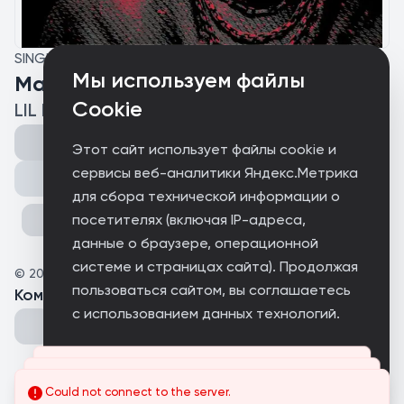
SINGLE
Мы используем файлы
Mansion
Cookie
LIL DIAMOND
Этот сайт использует файлы cookie и
сервисы веб-аналитики Яндекс.Метрика
Поделиться
для сбора технической информации о
посетителях (включая IP-адреса,
данные о браузере, операционной
системе и страницах сайта). Продолжая
©
2026
LIL DIAMOND
пользоваться сайтом, вы соглашаетесь
Комментарии
(
0
)
с использованием данных технологий.
Принимаю
Could not connect to the server.