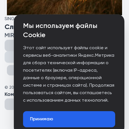
SINGLE
Мы используем файлы
Слишком тесная комната
Cookie
MIRO MC (feat. Faceless Drizzle Boy)
Этот сайт использует файлы cookie и
сервисы веб-аналитики Яндекс.Метрика
Поделиться
для сбора технической информации о
посетителях (включая IP-адреса,
данные о браузере, операционной
системе и страницах сайта). Продолжая
©
2026
Faceless Drizzle Boy
пользоваться сайтом, вы соглашаетесь
Комментарии
(
0
)
с использованием данных технологий.
Принимаю