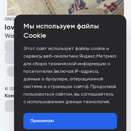
SINGLE
Мы используем файлы
love london
Cookie
Washee
Этот сайт использует файлы cookie и
сервисы веб-аналитики Яндекс.Метрика
Поделиться
для сбора технической информации о
посетителях (включая IP-адреса,
данные о браузере, операционной
системе и страницах сайта). Продолжая
©
2026
G3ROSTRAT
пользоваться сайтом, вы соглашаетесь
Комментарии
(
0
)
с использованием данных технологий.
Принимаю