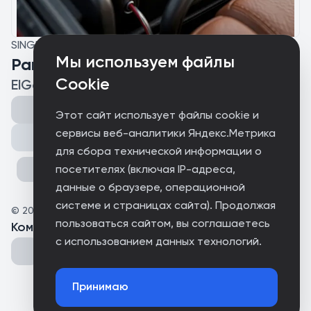
SINGLE
Мы используем файлы
Район
Cookie
ElGato
Этот сайт использует файлы cookie и
сервисы веб-аналитики Яндекс.Метрика
Поделиться
для сбора технической информации о
посетителях (включая IP-адреса,
данные о браузере, операционной
системе и страницах сайта). Продолжая
©
2026
A[дисидент]I
пользоваться сайтом, вы соглашаетесь
Комментарии
(
0
)
с использованием данных технологий.
Принимаю