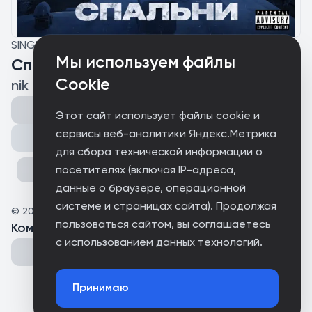
SINGLE
Мы используем файлы
Спальни
Cookie
nik kik
Этот сайт использует файлы cookie и
сервисы веб-аналитики Яндекс.Метрика
Поделиться
для сбора технической информации о
посетителях (включая IP-адреса,
данные о браузере, операционной
системе и страницах сайта). Продолжая
©
2026
nik kik
пользоваться сайтом, вы соглашаетесь
Комментарии
(
0
)
с использованием данных технологий.
Принимаю