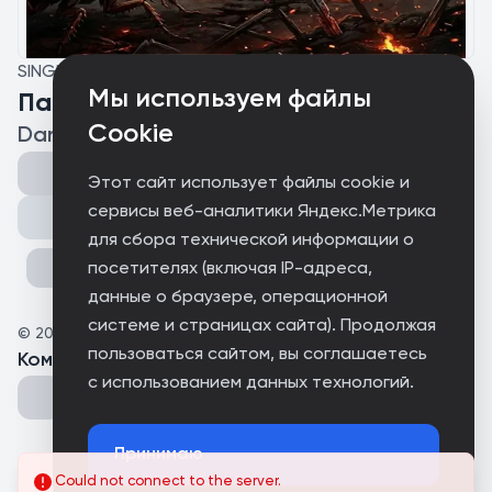
SINGLE
Мы используем файлы
Падение насекомой армии
Cookie
Darkinsect
Этот сайт использует файлы cookie и
сервисы веб-аналитики Яндекс.Метрика
Поделиться
для сбора технической информации о
посетителях (включая IP-адреса,
данные о браузере, операционной
системе и страницах сайта). Продолжая
©
2026
Darkinsect
пользоваться сайтом, вы соглашаетесь
Комментарии
(
0
)
с использованием данных технологий.
Принимаю
Could not connect to the server.