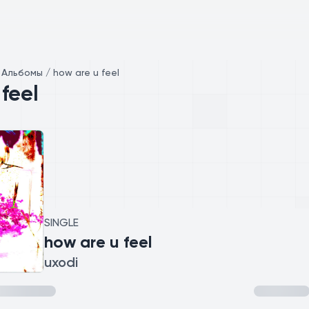
/
Альбомы / how are u feel
feel
SINGLE
how are u feel
uxodi