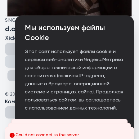
SINGLE
Мы используем файлы
d.o.m.l
Cookie
Xidee
Этот сайт использует файлы cookie и
сервисы веб-аналитики Яндекс.Метрика
Поделиться
для сбора технической информации о
посетителях (включая IP-адреса,
данные о браузере, операционной
системе и страницах сайта). Продолжая
©
2026
Xidee
пользоваться сайтом, вы соглашаетесь
Комментарии
(
0
)
с использованием данных технологий.
Принимаю
Could not connect to the server.