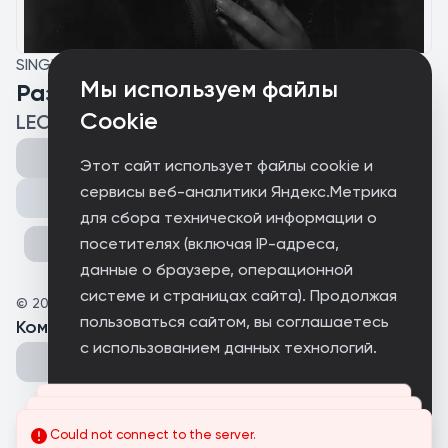
SINGLE
Мы используем файлы
Разлюбил
Cookie
LEOLA
Этот сайт использует файлы cookie и
сервисы веб-аналитики Яндекс.Метрика
Поделиться
для сбора технической информации о
посетителях (включая IP-адреса,
данные о браузере, операционной
системе и страницах сайта). Продолжая
©
2026
STUJA
пользоваться сайтом, вы соглашаетесь
Комментарии
(
0
)
с использованием данных технологий.
Принимаю
Could not connect to the server.