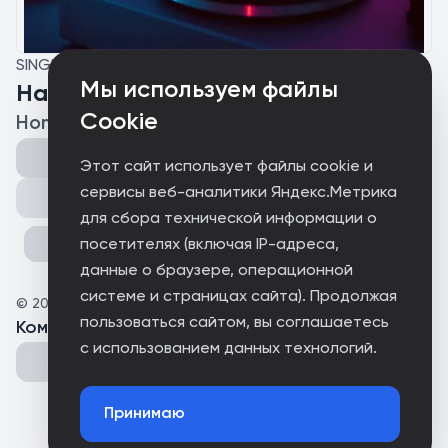
SINGLE
Мы используем файлы
На максималках
Cookie
Homick-46
Этот сайт использует файлы cookie и
сервисы веб-аналитики Яндекс.Метрика
Поделиться
для сбора технической информации о
посетителях (включая IP-адреса,
данные о браузере, операционной
системе и страницах сайта). Продолжая
©
2026
Homa
пользоваться сайтом, вы соглашаетесь
Комментарии
(
0
)
с использованием данных технологий.
Принимаю