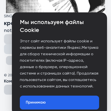
SINGLE
Мы используем файлы
красный
Cookie
notelessboy
Этот сайт использует файлы cookie и
сервисы веб-аналитики Яндекс.Метрика
Поделиться
для сбора технической информации о
посетителях (включая IP-адреса,
данные о браузере, операционной
системе и страницах сайта). Продолжая
©
2026
notelessboy
пользоваться сайтом, вы соглашаетесь
Комментарии
(
0
)
с использованием данных технологий.
Принимаю