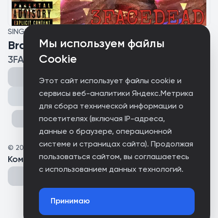
SINGLE
Мы используем файлы
Brazil Experiment
Cookie
3FACEDEAD
Этот сайт использует файлы cookie и
сервисы веб-аналитики Яндекс.Метрика
Поделиться
для сбора технической информации о
посетителях (включая IP-адреса,
данные о браузере, операционной
системе и страницах сайта). Продолжая
©
2026
Parental advisory
пользоваться сайтом, вы соглашаетесь
Комментарии
(
0
)
с использованием данных технологий.
Принимаю