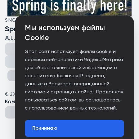
SINGLE
Мы используем файлы
Spring Is Finally Here!
Cookie
A.L.P.S.
Этот сайт использует файлы cookie и
сервисы веб-аналитики Яндекс.Метрика
Поделиться
для сбора технической информации о
посетителях (включая IP-адреса,
данные о браузере, операционной
системе и страницах сайта). Продолжая
©
2026
A.L.P.S.
пользоваться сайтом, вы соглашаетесь
Комментарии
(
0
)
с использованием данных технологий.
Принимаю