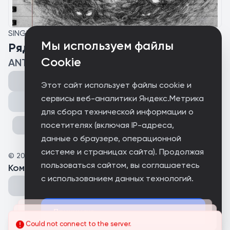
SINGLE
Мы используем файлы
Рядом с ведьмами
Cookie
ANTM
Этот сайт использует файлы cookie и
сервисы веб-аналитики Яндекс.Метрика
Поделиться
для сбора технической информации о
посетителях (включая IP-адреса,
данные о браузере, операционной
системе и страницах сайта). Продолжая
©
2026
ANTM
пользоваться сайтом, вы соглашаетесь
Комментарии
(
0
)
с использованием данных технологий.
Принимаю