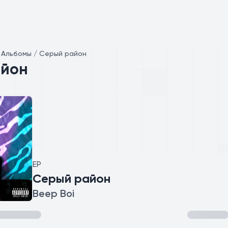
/
Альбомы / Серый район
айон
EP
Серый район
Beep Boi