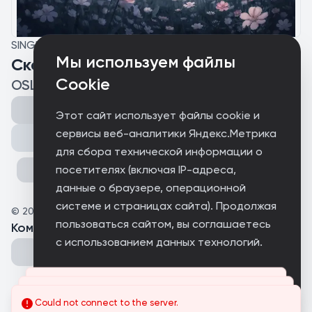
SINGLE
Мы используем файлы
Скалы
Cookie
OSLDC
Этот сайт использует файлы cookie и
сервисы веб-аналитики Яндекс.Метрика
Поделиться
для сбора технической информации о
посетителях (включая IP-адреса,
данные о браузере, операционной
системе и страницах сайта). Продолжая
©
2026
OSLDC
пользоваться сайтом, вы соглашаетесь
Комментарии
(
0
)
с использованием данных технологий.
Принимаю
Could not connect to the server.