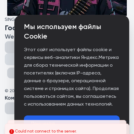
SINGLE
Мы используем файлы
Гостик
Cookie
WeKENT
Этот сайт использует файлы cookie и
сервисы веб-аналитики Яндекс.Метрика
Поделиться
для сбора технической информации о
посетителях (включая IP-адреса,
данные о браузере, операционной
системе и страницах сайта). Продолжая
©
2026
WeKENT
пользоваться сайтом, вы соглашаетесь
Комментарии
(
0
)
с использованием данных технологий.
Принимаю
Could not connect to the server.