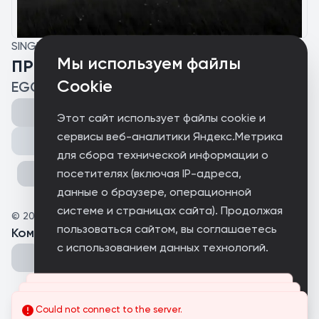
SINGLE
Мы используем файлы
ПРОСНИСЬ
Cookie
EGO IST
Этот сайт использует файлы cookie и
сервисы веб-аналитики Яндекс.Метрика
Поделиться
для сбора технической информации о
посетителях (включая IP-адреса,
данные о браузере, операционной
системе и страницах сайта). Продолжая
©
2026
EnDiSt
пользоваться сайтом, вы соглашаетесь
Комментарии
(
0
)
с использованием данных технологий.
Принимаю
Could not connect to the server.