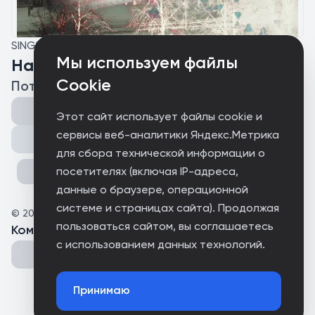
SINGLE
Мы используем файлы
Наступит срок
Cookie
Потусторонний
Этот сайт использует файлы cookie и
сервисы веб-аналитики Яндекс.Метрика
Поделиться
для сбора технической информации о
посетителях (включая IP-адреса,
данные о браузере, операционной
системе и страницах сайта). Продолжая
©
2026
Потусторонний
пользоваться сайтом, вы соглашаетесь
Комментарии
(
0
)
с использованием данных технологий.
Принимаю