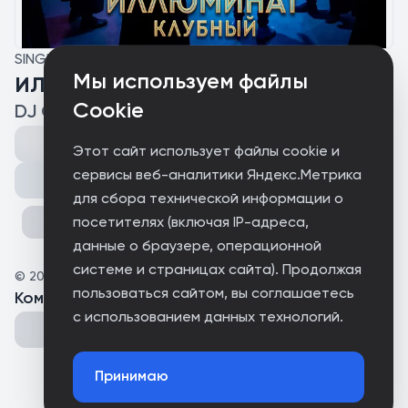
SINGLE
Мы используем файлы
ИЛЛЮМИНАТ КЛУБНЫЙ
Cookie
DJ Gariksong
Этот сайт использует файлы cookie и
сервисы веб-аналитики Яндекс.Метрика
Поделиться
для сбора технической информации о
посетителях (включая IP-адреса,
данные о браузере, операционной
системе и страницах сайта). Продолжая
©
2026
NION MUSIC.INK
пользоваться сайтом, вы соглашаетесь
Комментарии
(
0
)
с использованием данных технологий.
Принимаю