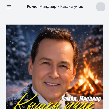
Рамил Миндияр - Кышкы учак