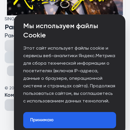
SINGLE
Мы используем файлы
Рамил Миндияр - Кышкы учак
Cookie
Рамил Миндияр
Этот сайт использует файлы cookie и
сервисы веб-аналитики Яндекс.Метрика
Поделиться
для сбора технической информации о
посетителях (включая IP-адреса,
данные о браузере, операционной
системе и страницах сайта). Продолжая
©
2026
Рамил Миндияр
пользоваться сайтом, вы соглашаетесь
Комментарии
(
0
)
с использованием данных технологий.
Принимаю