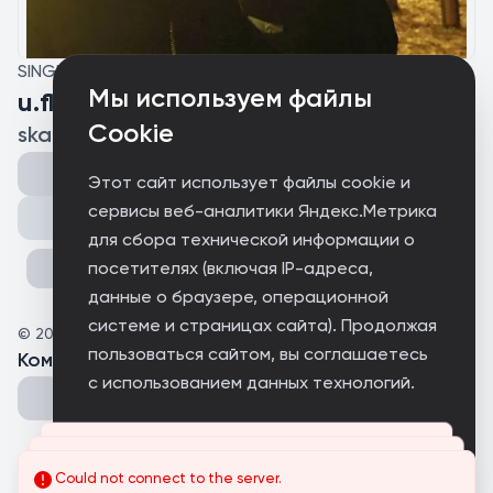
SINGLE
Мы используем файлы
u.flame
Cookie
skanni
Этот сайт использует файлы cookie и
сервисы веб-аналитики Яндекс.Метрика
Поделиться
для сбора технической информации о
посетителях (включая IP-адреса,
данные о браузере, операционной
системе и страницах сайта). Продолжая
©
2026
skanni
пользоваться сайтом, вы соглашаетесь
Комментарии
(
0
)
с использованием данных технологий.
Принимаю
Could not connect to the server.