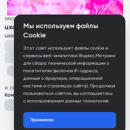
SINGLE
Мы используем файлы
uxoluvv
Cookie
uxodi
Этот сайт использует файлы cookie и
сервисы веб-аналитики Яндекс.Метрика
Поделиться
для сбора технической информации о
посетителях (включая IP-адреса,
данные о браузере, операционной
системе и страницах сайта). Продолжая
©
2026
uxodi
пользоваться сайтом, вы соглашаетесь
Комментарии
(
0
)
с использованием данных технологий.
Принимаю