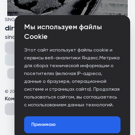
SINGLE
Мы используем файлы
dirt
Cookie
sinai
Этот сайт использует файлы cookie и
сервисы веб-аналитики Яндекс.Метрика
Поделиться
для сбора технической информации о
посетителях (включая IP-адреса,
данные о браузере, операционной
системе и страницах сайта). Продолжая
©
2026
eenemies
пользоваться сайтом, вы соглашаетесь
Комментарии
(
0
)
с использованием данных технологий.
Принимаю