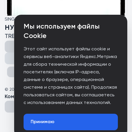
SINGLE
Мы используем файлы
НУ ДАВАЙ
Cookie
TRESQ, СДЕЛАЙ ПОТИШЕ
Этот сайт использует файлы cookie и
сервисы веб-аналитики Яндекс.Метрика
Поделиться
для сбора технической информации о
посетителях (включая IP-адреса,
данные о браузере, операционной
системе и страницах сайта). Продолжая
©
2026
ELECTRO.UROD
пользоваться сайтом, вы соглашаетесь
Комментарии
(
0
)
с использованием данных технологий.
Принимаю