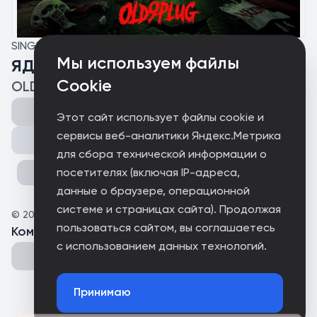
SINGLE
Мы используем файлы
ЯДЕРНЫЙ ГРИБ
Cookie
OLD9PLUG
Этот сайт использует файлы cookie и
сервисы веб-аналитики Яндекс.Метрика
Поделиться
для сбора технической информации о
посетителях (включая IP-адреса,
данные о браузере, операционной
системе и страницах сайта). Продолжая
©
2026
OLD9PLUG
пользоваться сайтом, вы соглашаетесь
Комментарии
(
0
)
с использованием данных технологий.
Принимаю
Could not connect to the server.
Could not connect to the server.
Could not connect to the server.