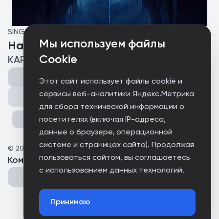
SINGLE
Мы используем файлы
На грани миров
Cookie
КАРИНА
Этот сайт использует файлы cookie и
сервисы веб-аналитики Яндекс.Метрика
Поделиться
для сбора технической информации о
посетителях (включая IP-адреса,
данные о браузере, операционной
системе и страницах сайта). Продолжая
©
2026
Independent
пользоваться сайтом, вы соглашаетесь
Комментарии
(
0
)
с использованием данных технологий.
Принимаю